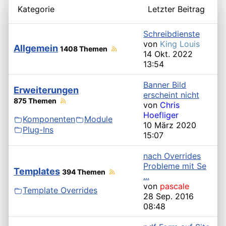
Kategorie
Letzter Beitrag
Schreibdienste
von
King Louis
Allgemein
1408 Themen
14 Okt. 2022
13:54
Banner Bild
Erweiterungen
erscheint nicht
875 Themen
von
Chris
Hoefliger
Komponenten
Module
10 März 2020
Plug-Ins
15:07
nach Overrides
Probleme mit Se
Templates
394 Themen
...
von
pascale
Template Overrides
28 Sep. 2016
08:48