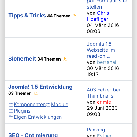
pdf Form auf Site
stellen
von
Chris
Tipps & Tricks
44 Themen
Hoefliger
04 März 2016
08:06
Joomla 1.5
Webseite im
read-on ...
Sicherheit
34 Themen
von
bertahal
30 März 2016
19:13
Joomla! 1.5 Entwicklung
403 Fehler bei
63 Themen
Thumbnails
von
crimle
Komponenten
Module
29 Juni 2023
Plugins
09:03
Eigen Entwicklungen
Ranking
SEO - Optimierung
von
Esther