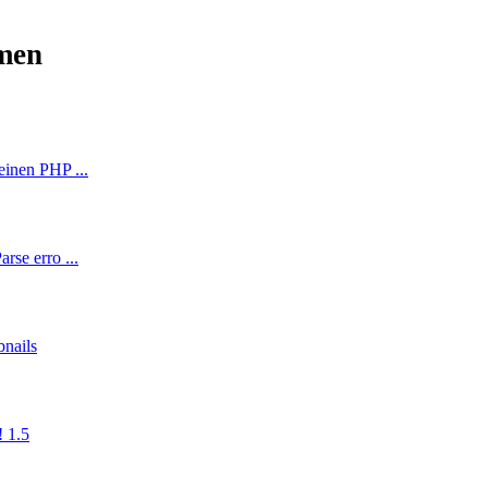
men
einen PHP ...
rse erro ...
nails
 1.5