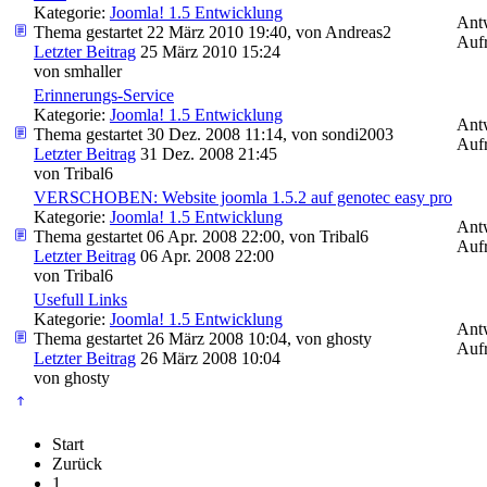
Kategorie:
Joomla! 1.5 Entwicklung
Ant
Thema gestartet 22 März 2010 19:40, von
Andreas2
Aufr
Letzter Beitrag
25 März 2010 15:24
von
smhaller
Erinnerungs-Service
Kategorie:
Joomla! 1.5 Entwicklung
Ant
Thema gestartet 30 Dez. 2008 11:14, von
sondi2003
Aufr
Letzter Beitrag
31 Dez. 2008 21:45
von
Tribal6
VERSCHOBEN: Website joomla 1.5.2 auf genotec easy pro
Kategorie:
Joomla! 1.5 Entwicklung
Ant
Thema gestartet 06 Apr. 2008 22:00, von
Tribal6
Aufr
Letzter Beitrag
06 Apr. 2008 22:00
von
Tribal6
Usefull Links
Kategorie:
Joomla! 1.5 Entwicklung
Ant
Thema gestartet 26 März 2008 10:04, von
ghosty
Aufr
Letzter Beitrag
26 März 2008 10:04
von
ghosty
Start
Zurück
1