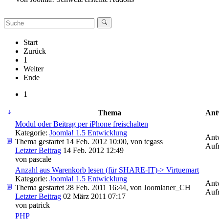
Start
Zurück
1
Weiter
Ende
1
Thema
Ant
Modul oder Beitrag per iPhone freischalten
Kategorie:
Joomla! 1.5 Entwicklung
Ant
Thema gestartet 14 Feb. 2012 10:00, von
tcgass
Aufr
Letzter Beitrag
14 Feb. 2012 12:49
von
pascale
Anzahl aus Warenkorb lesen (für SHARE-IT)-> Virtuemart
Kategorie:
Joomla! 1.5 Entwicklung
Ant
Thema gestartet 28 Feb. 2011 16:44, von
Joomlaner_CH
Aufr
Letzter Beitrag
02 März 2011 07:17
von
patrick
PHP