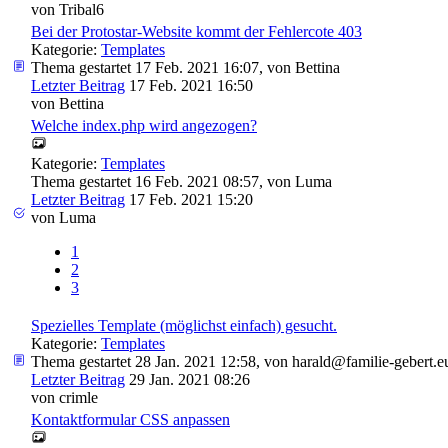
von
Tribal6
Bei der Protostar-Website kommt der Fehlercote 403
Kategorie:
Templates
Thema gestartet 17 Feb. 2021 16:07, von
Bettina
Letzter Beitrag
17 Feb. 2021 16:50
von
Bettina
Welche index.php wird angezogen?
Kategorie:
Templates
Thema gestartet 16 Feb. 2021 08:57, von
Luma
Letzter Beitrag
17 Feb. 2021 15:20
von
Luma
1
2
3
Spezielles Template (möglichst einfach) gesucht.
Kategorie:
Templates
Thema gestartet 28 Jan. 2021 12:58, von
harald@familie-gebert.e
Letzter Beitrag
29 Jan. 2021 08:26
von
crimle
Kontaktformular CSS anpassen