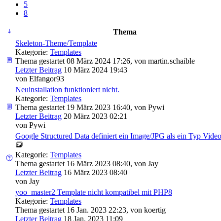
5
8
Thema
Skeleton-Theme/Template
Kategorie:
Templates
Thema gestartet 08 März 2024 17:26, von
martin.schaible
Letzter Beitrag
10 März 2024 19:43
von
Elfangor93
Neuinstallation funktioniert nicht.
Kategorie:
Templates
Thema gestartet 19 März 2023 16:40, von
Pywi
Letzter Beitrag
20 März 2023 02:21
von
Pywi
Google Structured Data definiert ein Image/JPG als ein Typ Video 
Kategorie:
Templates
Thema gestartet 16 März 2023 08:40, von
Jay
Letzter Beitrag
16 März 2023 08:40
von
Jay
yoo_master2 Template nicht kompatibel mit PHP8
Kategorie:
Templates
Thema gestartet 16 Jan. 2023 22:23, von
koertig
Letzter Beitrag
18 Jan. 2023 11:09