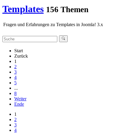
Templates
156 Themen
Fragen und Erfahrungen zu Templates in Joomla! 3.x
Start
Zurück
1
2
3
4
5
...
8
Weiter
Ende
1
2
3
4