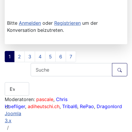
Bitte
Anmelden
oder
Registrieren
um der
Konversation beizutreten.
1
2
3
4
5
6
7
Moderatoren:
pascale
,
Chris
Hoefliger
,
adiheutschi.ch
,
Tribal6
,
RePao
,
Dragonlord
Joomla
3.x