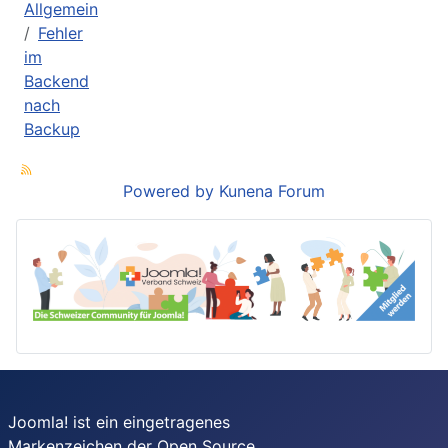
Allgemein
Fehler
im
Backend
nach
Backup
Powered by
Kunena Forum
Joomla! ist ein eingetragenes
Markenzeichen der
Open Source