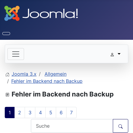
Joomla 3.x
Allgemein
Fehler im Backend nach Backup
Fehler im Backend nach Backup
1
2
3
4
5
6
7