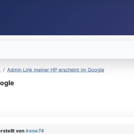
t
Admin Link meiner HP erscheint im Google
oogle
rstellt von
Irene74