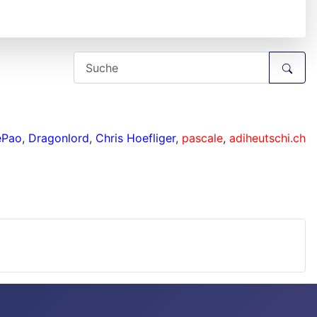
ePao
,
Dragonlord
,
Chris Hoefliger
,
pascale
,
adiheutschi.ch