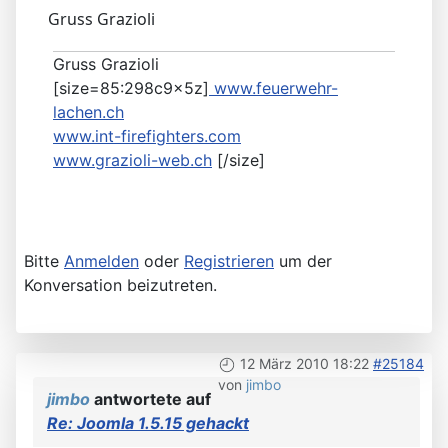
Gruss Grazioli
Gruss Grazioli
[size=85:298c9x5z]
www.feuerwehr-
lachen.ch
www.int-firefighters.com
www.grazioli-web.ch
[/size]
Bitte
Anmelden
oder
Registrieren
um der
Konversation beizutreten.
12 März 2010 18:22
#25184
von
jimbo
jimbo
antwortete auf
Re: Joomla 1.5.15 gehackt