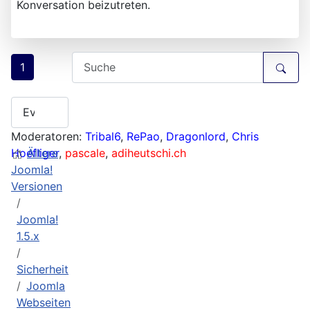
Konversation beizutreten.
1
Moderatoren:
Tribal6
,
RePao
,
Dragonlord
,
Chris
Hoefliger
Ältere
,
pascale
,
adiheutschi.ch
Joomla!
Versionen
Joomla!
1.5.x
Sicherheit
Joomla
Webseiten