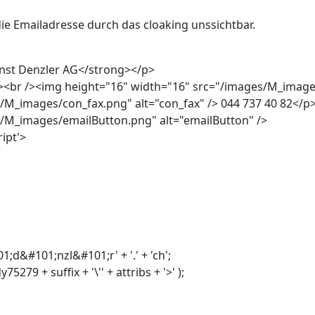
 die Emailadresse durch das cloaking unssichtbar.
rnst Denzler AG</strong></p>
><br /><img height="16" width="16" src="/images/M_images/
/M_images/con_fax.png" alt="con_fax" /> 044 737 40 82</p
/M_images/emailButton.png" alt="emailButton" />
ript'>
d&#101;nzl&#101;r' + '.' + 'ch';
5279 + suffix + '\'' + attribs + '>' );