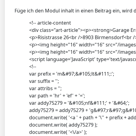
Füge ich den Modul inhalt in einen Beitrag ein, wird
<!-- article-content
<div class="art-article"><p><strong>Garage E
<p>Risistrasse 26<br />8903 Birmensdorf<br /
<p><img height="16" width="16" src="/images
<p><img height="16" width="16" src="/images
<script language='JavaScript' type='text/javasc
<!--
var prefix = 'm&#97;&#105;lt&#111;:';
var suffix = '';
var attribs = '';
var path = 'hr' + 'ef' + '=';
var addy75279 = '&#105;nf&#111;' + '&#64;';
addy75279 = addy75279 + 'g&#97;r&#97;g&#101;
document.write( '<a ' + path + '\'' + prefix + addy7
document.write( addy75279 );
document.write( '<\/a>' );