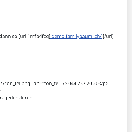
dann so [url:1mfp4fcg]
demo.familybaumi.ch/
[/url]
con_tel.png" alt="con_tel" /> 044 737 20 20</p>
>
ragedenzler.ch