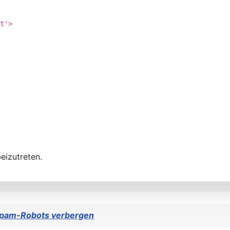
t'>
eizutreten.
 Spam-Robots verbergen