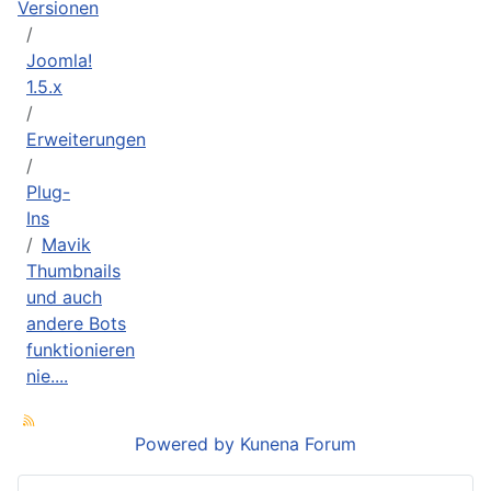
Versionen
Joomla!
1.5.x
Erweiterungen
Plug-
Ins
Mavik
Thumbnails
und auch
andere Bots
funktionieren
nie....
Powered by
Kunena Forum