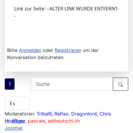
Link zur Seite: --ALTER LINK WURDE ENTFERNT-
-
Bitte
Anmelden
oder
Registrieren
um der
Konversation beizutreten.
1
Moderatoren:
Tribal6
,
RePao
,
Dragonlord
,
Chris
Hoefliger
Ältere
,
pascale
,
adiheutschi.ch
Joomla!