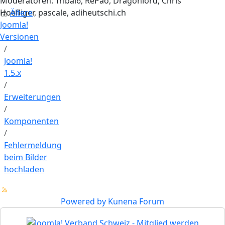
Moderatoren:
Tribal6
,
RePao
,
Dragonlord
,
Chris
Hoefliger
Ältere
,
pascale
,
adiheutschi.ch
Joomla!
Versionen
Joomla!
1.5.x
Erweiterungen
Komponenten
Fehlermeldung
beim Bilder
hochladen
Powered by
Kunena Forum