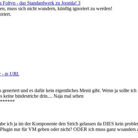
a Foltyn - das Standardwerk zu Joomla! 3
en, muss sich nicht wundern, künftig ignoriert zu werden!
riert.
 - in URL
s generiert und es dafür kein eigentliches Menü gibt. Wenn ja sollte i
 keine bindestriche drin.... Naja mal sehen
******
r habe ich ja im der Komponente den Strich gelassen da DIES kein problem
nn ein Plugin nur für VM geben oder nicht? ODER ich muss ganz woander