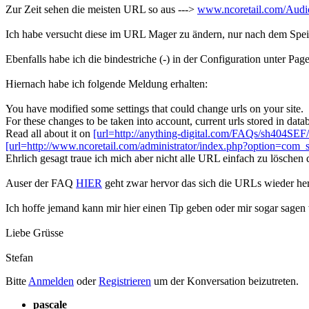
Zur Zeit sehen die meisten URL so aus --->
www.ncoretail.com/Audio
Ich habe versucht diese im URL Mager zu ändern, nur nach dem Spei
Ebenfalls habe ich die bindestriche (-) in der Configuration unter Pag
Hiernach habe ich folgende Meldung erhalten:
You have modified some settings that could change urls on your site.
For these changes to be taken into account, current urls stored in dat
Read all about it on
[url=http://anything-digital.com/FAQs/sh404SEF
[url=http://www.ncoretail.com/administrator/index.php?option=com
Ehrlich gesagt traue ich mich aber nicht alle URL einfach zu löschen
Auser der FAQ
HIER
geht zwar hervor das sich die URLs wieder hers
Ich hoffe jemand kann mir hier einen Tip geben oder mir sogar sagen 
Liebe Grüsse
Stefan
Bitte
Anmelden
oder
Registrieren
um der Konversation beizutreten.
pascale