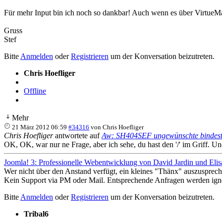
Für mehr Input bin ich noch so dankbar! Auch wenn es über VirtueMar
Gruss
Stef
Bitte
Anmelden
oder
Registrieren
um der Konversation beizutreten.
Chris Hoefliger
Offline
Mehr
21 März 2012 06:59
#34316
von
Chris Hoefliger
Chris Hoefliger
antwortete auf
Aw: SH404SEF ungewünschte bindest
OK, OK, war nur ne Frage, aber ich sehe, du hast den '/' im Griff. U
Joomla! 3: Professionelle Webentwicklung von David Jardin und Elis
Wer nicht über den Anstand verfügt, ein kleines "Thänx" auszusprech
Kein Support via PM oder Mail. Entsprechende Anfragen werden igno
Bitte
Anmelden
oder
Registrieren
um der Konversation beizutreten.
Tribal6