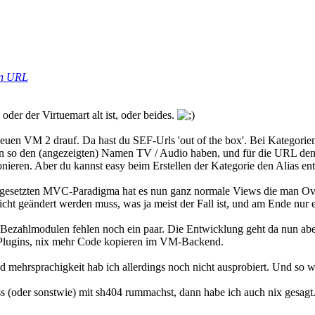
in URL
der der Virtuemart alt ist, oder beides.
euen VM 2 drauf. Da hast du SEF-Urls 'out of the box'. Bei Kategorien
nn so den (angezeigten) Namen TV / Audio haben, und für die URL den 
nieren. Aber du kannst easy beim Erstellen der Kategorie den Alias en
etzten MVC-Paradigma hat es nun ganz normale Views die man Overri
ht geändert werden muss, was ja meist der Fall ist, und am Ende nur e
ezahlmodulen fehlen noch ein paar. Die Entwicklung geht da nun aber 
a-Plugins, nix mehr Code kopieren im VM-Backend.
hrsprachigkeit hab ich allerdings noch nicht ausprobiert. Und so wie'
ass (oder sonstwie) mit sh404 rummachst, dann habe ich auch nix gesagt