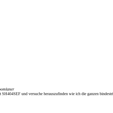
oomlaner
e mit SH404SEF und versuche herauszufinden wie ich die ganzen bindest