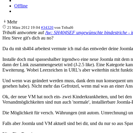
Offline
Mehr
21 März 2012 19:04
#34320
von
Tribal6
Tribal6
antwortete auf
Aw: SH404SEF ungewünschte bindestriche - 
Heu Steve git's dich au no?
Da du mit sh404 arbeitest vermute ich mal das entweder deine Joomla o
Installe doch mal spasseshalber irgendwo eine neue Joomla mit dem n
dann der Link zusammengesetzt wird (J-2.5 like). Eine Kategorie ka
Eweiterung. Wobei Leerzeichen in URL's aber weiterhin nicht funktio
Und wenn was geändert werden muss, dank dem nun konsequent umges
gesehen habe). Nicht mehr das Gefrotzel, wenn mal was an einer Ansic
Ok, der neue VM hat noch ein- zwei Kinderkrankheiten, und bei den B
Versandmöglichkeiten sind nun auch 'normale', installierbare Jooml
Die Möglichkeit für versch. Währungen (mit autom. Umrechnung) und me
Falls aber Joomla und VM aktuell sind bei dir, und du nur so aus Sp