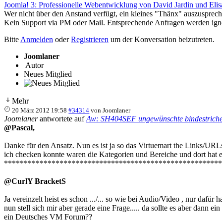
Joomla! 3: Professionelle Webentwicklung von David Jardin und Elis
Wer nicht über den Anstand verfügt, ein kleines "Thänx" auszusprech
Kein Support via PM oder Mail. Entsprechende Anfragen werden igno
Bitte
Anmelden
oder
Registrieren
um der Konversation beizutreten.
Joomlaner
Autor
Neues Mitglied
Mehr
20 März 2012 19:58
#34314
von
Joomlaner
Joomlaner
antwortete auf
Aw: SH404SEF ungewünschte bindestriche
@Pascal,
Danke für den Ansatz. Nun es ist ja so das Virtuemart the Links/URL
ich checken konnte waren die Kategorien und Bereiche und dort hat es
*******************************************************
@CurlY BracketS
Ja vereinzelt heist es schon .../... so wie bei Audio/Video , nur dafü
nun stell sich mir aber gerade eine Frage..... da sollte es aber da
ein Deutsches VM Forum??