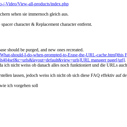
-/-Video/View-all-products/index.php
chern sehen sie immernoch gleich aus.
e spacer character & Replacement character entfernt.
abase should be purged, and new ones recreated.
/What-should-I-do-when-prompted-to-Erase-the-URL-cache.html]this 
_sh404sef&c=urls&layout=default&view=urls]URL manager page[/url]
.
 da ich nicht weiss ob danach alles noch funktioniert und die URLs auch
tellen lassen, jedoch weiss ich nicht ob sich diese FAQ effektiv auf
wie ich vorgehen soll