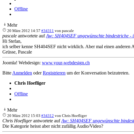
Offline
Mehr
20 März 2012 14:57
#34311
von
pascale
pascale
antwortete auf
Aw: SH404SEF ungewünschte bindestriche - 
Hi Stefan,
ich selber kenne SH404SEF nicht wirklich. Aber mal einen anderen An
Grüsse, Pascale
Joomla! Webdesign:
www.your-webdesign.ch
Bitte
Anmelden
oder
Registrieren
um der Konversation beizutreten.
Chris Hoefliger
Offline
Mehr
20 März 2012 15:03
#34312
von
Chris Hoefliger
Chris Hoefliger
antwortete auf
Aw: SH404SEF ungewünschte bindest
Die Kategorie heisst aber nicht zufällig Audio/Video?