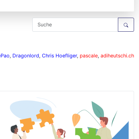
ePao
,
Dragonlord
,
Chris Hoefliger
,
pascale
,
adiheutschi.ch