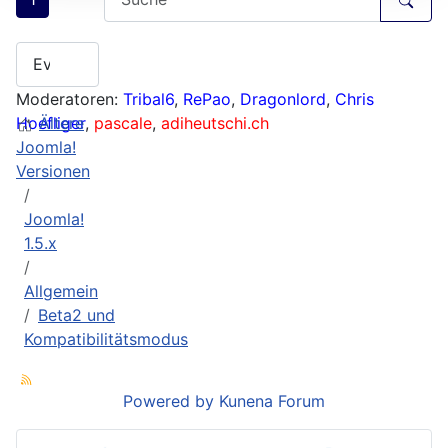
Moderatoren:
Tribal6
,
RePao
,
Dragonlord
,
Chris
Hoefliger
Ältere
,
pascale
,
adiheutschi.ch
Joomla!
Versionen
Joomla!
1.5.x
Allgemein
Beta2 und
Kompatibilitätsmodus
Powered by
Kunena Forum