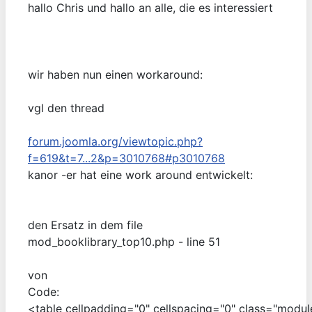
hallo Chris und hallo an alle, die es interessiert
wir haben nun einen workaround:
vgl den thread
forum.joomla.org/viewtopic.php?
f=619&t=7...2&p=3010768#p3010768
kanor -er hat eine work around entwickelt:
den Ersatz in dem file
mod_booklibrary_top10.php - line 51
von
Code:
<table cellpadding="0" cellspacing="0" class="modu