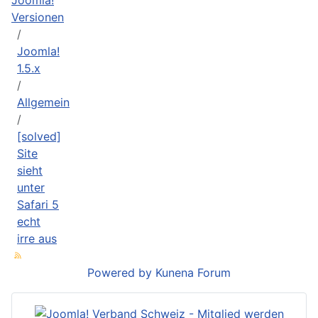
Versionen
Joomla!
1.5.x
Allgemein
[solved]
Site
sieht
unter
Safari 5
echt
irre aus
Powered by
Kunena Forum