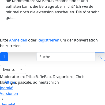
die Kommentare via Benutzername findet und
auflisten kann, die Beiträge aber nicht? Ich werde
mir mal noch die extension anschauen. Die tönt sehr
gut....
Bitte
Anmelden
oder
Registrieren
um der Konversation
beizutreten.
1
Moderatoren:
Tribal6
,
RePao
,
Dragonlord
,
Chris
Hoefliger
Ältere
,
pascale
,
adiheutschi.ch
Joomla!
Versionen
Joomla!