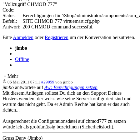
"Vollzugriff CHMOD 777"
Code:
Status:	Berechtigungen für '/Shop/administrator/components/com_virtuemart/virtuemart.cfg.php' werden auf '777' gesetzt

Befehl:	SITE CHMOD 777 virtuemart.cfg.php

Antwort:	200 CHMOD command successful.
Bitte
Anmelden
oder
Registrieren
um der Konversation beizutreten.
jimbo
Offline
Mehr
06 Mai 2011 07:11
#29059
von
jimbo
jimbo
antwortete auf
Aw: Berechtigungen setzen
Mit diesem Anliegen solltest Du dich an den Support Deines
Hosters wenden, der weiss wie seine Server konfiguriert sind und
warum das nicht geht. Da er Admin-Rechte hat kann er das auch
richten...
Ausgerechnet die Configurationsdatei auf chmod777 zu setzen
würde ich als grobfarlässig bezeichnen (Sicherheitsloch).
Gruss Dany (Jimbo)