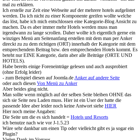
mal zu erklären.
Ich erstelle zur Zeit eine Webseite auf der mehrere hotels aufgelistet
werden. Da ich nicht zu einer Komponente greifen wollte welche
das löst, habe ich mich entschlossen eine Kategorie-Blog Ansicht zu
machen. Da es aber immer mehr Hotels werden muss man
irgendwann zu lange scrollen. Daher wollte ich eigentlich gerne ein
winziges Menü am Seitenanfang erstellen mit dem man per Anker
direckt zu zu dem richtigen (ORT) innerhalb der Kategorie mit dem
entsprechendem Beitrag bzw. den entsprechenden Hotels kommt. Es
beteht nur EINE Kategorie, darin aber alle Beiträge (ORTE UND
HOTELS).
Habe bereits einige Foreneinträge gelesen und auch ausprobiert
(ohne Erfolg leider)
- zum Beispiel diesen auf Joomla.de
Anker auf andere Seite
oder auch diesen
Von Menü zu Anker
Aber beides ging nicht.
Man sollte wenn möglich auf der selben Seite bleiben OHNE das
sich sie Seite neu Laden muss. Hier ist ein User der hatte die
passende Idee aber leider noch keine Antwort siehe
HIER
Hier noch meine Angaben:
Die Seite um die es sich handelt =
Hotels und Resorts
ich benutze nach wie vor J-1.5.23
Wäre sehr dankbar um einen Tip oder vielleicht gibt es ja sogar ein
Plugin?
Vielen Dank im Vorraus