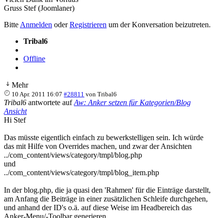
Gruss Stef (Joomlaner)
Bitte
Anmelden
oder
Registrieren
um der Konversation beizutreten.
Tribal6
Offline
Mehr
10 Apr. 2011 16:07
#28811
von
Tribal6
Tribal6
antwortete auf
Aw: Anker setzen für Kategorien/Blog
Ansicht
Hi Stef
Das müsste eigentlich einfach zu bewerkstelligen sein. Ich würde
das mit Hilfe von Overrides machen, und zwar der Ansichten
../com_content/views/category/tmpl/blog.php
und
../com_content/views/category/tmpl/blog_item.php
In der blog.php, die ja quasi den 'Rahmen' für die Einträge darstellt,
am Anfang die Beiträge in einer zusätzlichen Schleife durchgehen,
und anhand der ID's o.ä. auf diese Weise im Headbereich das
Anker-Menu/-Toolbar generieren.