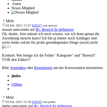
Autor
Neues Mitglied
Mehr
04 Feb. 2011 13:57
#28327
von
snooze
snooze
antwortete auf
Re: Bereich fix definieren
Ok, danke. Jetzt müsste ich noch wissen, wie ich denn genau die
Anordnung steuern kann? Ich bin ja immer noch Anfänger und
weiss leider solche für profis grundlegenden Dinge (noch) nicht
\
Konkret: Wie bringe ich die Felder "Kategorie" und "Bereich"
VOR den Editor??
Bitte
Anmelden
oder
Registrieren
um der Konversation beizutreten.
jimbo
Offline
Mehr
05 Feb. 2011 12:59
#28335
von
jimbo
jimbo
antwortete auf
Re: Bereich fix definieren