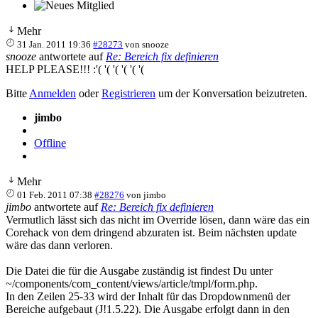
Mehr
31 Jan. 2011 19:36
#28273
von
snooze
snooze
antwortete auf
Re: Bereich fix definieren
HELP PLEASE!!! :'( '( '( '( '( '(
Bitte
Anmelden
oder
Registrieren
um der Konversation beizutreten.
jimbo
Offline
Mehr
01 Feb. 2011 07:38
#28276
von
jimbo
jimbo
antwortete auf
Re: Bereich fix definieren
Vermutlich lässt sich das nicht im Override lösen, dann wäre das ein
Corehack von dem dringend abzuraten ist. Beim nächsten update
wäre das dann verloren.
Die Datei die für die Ausgabe zuständig ist findest Du unter
~/components/com_content/views/article/tmpl/form.php.
In den Zeilen 25-33 wird der Inhalt für das Dropdownmenü der
Bereiche aufgebaut (J!1.5.22). Die Ausgabe erfolgt dann in den