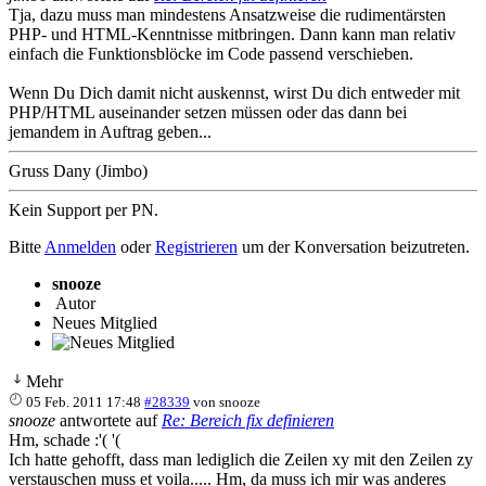
Tja, dazu muss man mindestens Ansatzweise die rudimentärsten
PHP- und HTML-Kenntnisse mitbringen. Dann kann man relativ
einfach die Funktionsblöcke im Code passend verschieben.
Wenn Du Dich damit nicht auskennst, wirst Du dich entweder mit
PHP/HTML auseinander setzen müssen oder das dann bei
jemandem in Auftrag geben...
Gruss Dany (Jimbo)
Kein Support per PN.
Bitte
Anmelden
oder
Registrieren
um der Konversation beizutreten.
snooze
Autor
Neues Mitglied
Mehr
05 Feb. 2011 17:48
#28339
von
snooze
snooze
antwortete auf
Re: Bereich fix definieren
Hm, schade :'( '(
Ich hatte gehofft, dass man lediglich die Zeilen xy mit den Zeilen zy
verstauschen muss et voila..... Hm, da muss ich mir was anderes