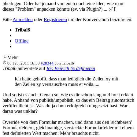
überlegen. Oder hat jemand von euch noch eine Idee, wie man
dieses "Problem" anpacken könnte (ev. via Plugin?).... :-[ [
Bitte
Anmelden
oder
Registrieren
um der Konversation beizutreten.
Tribal6
Offline
Mehr
06 Feb. 2011 16:50
#28344
von
Tribal6
Tribal6
antwortete auf
Re: Bereich fix definieren
Ich hatte gehofft, dass man lediglich die Zeilen xy mit
den Zeilen zy verstauschen muss et voila.....
Und so ist es auch. Genau so, wie es dir schon lang und breit erklärt
habe. Anhand von publish/unpublish, so das ein Beitrag automatisch
veröffentlicht ist. Was du ja dann erfolgreich umgesetzt hast. War
daran was unklar?
Override von dem Formular machen, und dann aus den 'sichtbaren'
Formularfeldern, gleichnamige, versteckte Formularfelder mit einem
fest definierten Wert machen. Mehr brauchts nicht.