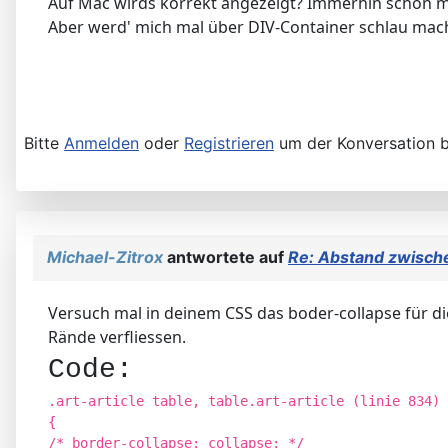
Auf Mac wirds korrekt angezeigt? Immerhin schon ma
Aber werd' mich mal über DIV-Container schlau mac
Bitte
Anmelden
oder
Registrieren
um der Konversation b
Michael-Zitrox
antwortete auf
Re: Abstand zwischen
Versuch mal in deinem CSS das boder-collapse für die
Rände verfliessen.
Code:
.art-article table, table.art-article (linie 834)
{
/* border-collapse: collapse; */