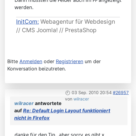
werden.
InitCom:
Webagentur für Webdesign
// CMS Joomla! // PrestaShop
Bitte
Anmelden
oder
Registrieren
um der
Konversation beizutreten.
03 Sep. 2010 20:54
#26957
von
wilracer
wilracer
antwortete
auf
Re: Default Login Layout funktioniert
nicht in Firefox
danke für den Tip...aber sorry, es gibt x