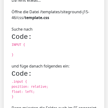
Da fehlt etwas...
Öffne die Datei /templates/siteground-j15-
46/css/
template.css
Suche nach
Code:
INPUT {
}
und füge danach folgendes ein:
Code:
.input {
position: relative;
float: left;
}
Dann müssten die Felder auch im FF angezeigt