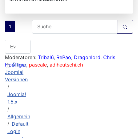
1
Moderatoren:
Tribal6
,
RePao
,
Dragonlord
,
Chris
Hoefliger
Ältere
,
pascale
,
adiheutschi.ch
Joomla!
Versionen
Joomla!
1.5.x
Allgemein
Default
Login