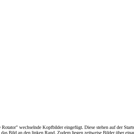
tator" wechselnde Kopfbilder eingefügt. Diese stehen auf der Startsei
 das Bild an den linken Rand. Zudem liegen zeitweise Bilder über eina