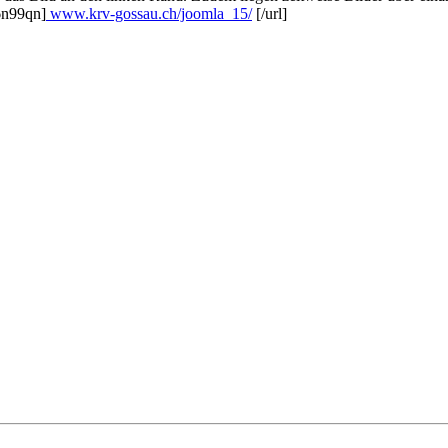
y6n99qn]
www.krv-gossau.ch/joomla_15/
[/url]