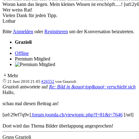
Woran kann das liegen. Mein kleines Wissen ist erschöpft.....! [url:2
Wer weiss Rat!
Vielen Dank für jeden Tipp.
Lothar
Bitte
Anmelden
oder
Registrieren
um der Konversation beizutreten.
Grazioli
Offline
Premium Mitglied
Mehr
21 Juni 2010 21:05
#26552
von
Grazioli
Grazioli
antwortete auf
Re: Bild in &quot;top&quot; verschiebt sich
Hallo,
schau mal diesen Beitrag an!
[url:29ef7q9v]
forum.joomla.ch/viewtopic.php?f=81&t=7646
[/url]
Dort wird das Thema Bilder überlappung angesprochen!
Gruss Grazioli