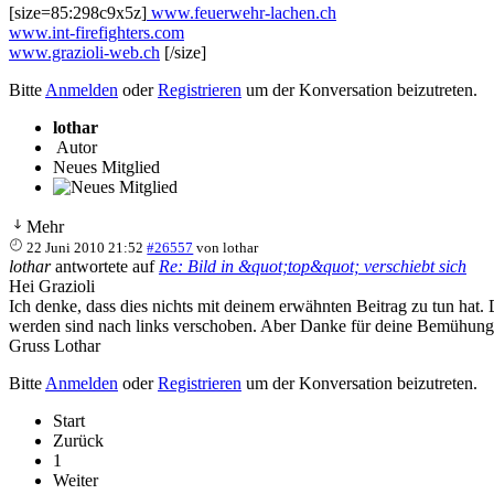
[size=85:298c9x5z]
www.feuerwehr-lachen.ch
www.int-firefighters.com
www.grazioli-web.ch
[/size]
Bitte
Anmelden
oder
Registrieren
um der Konversation beizutreten.
lothar
Autor
Neues Mitglied
Mehr
22 Juni 2010 21:52
#26557
von
lothar
lothar
antwortete auf
Re: Bild in &quot;top&quot; verschiebt sich
Hei Grazioli
Ich denke, dass dies nichts mit deinem erwähnten Beitrag zu tun hat. 
werden sind nach links verschoben. Aber Danke für deine Bemühung
Gruss Lothar
Bitte
Anmelden
oder
Registrieren
um der Konversation beizutreten.
Start
Zurück
1
Weiter