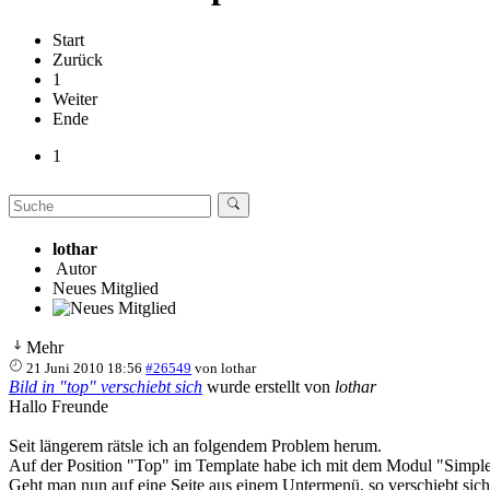
Start
Zurück
1
Weiter
Ende
1
lothar
Autor
Neues Mitglied
Mehr
21 Juni 2010 18:56
#26549
von
lothar
Bild in "top" verschiebt sich
wurde erstellt von
lothar
Hallo Freunde
Seit längerem rätsle ich an folgendem Problem herum.
Auf der Position "Top" im Template habe ich mit dem Modul "Simple Ro
Geht man nun auf eine Seite aus einem Untermenü, so verschiebt sich