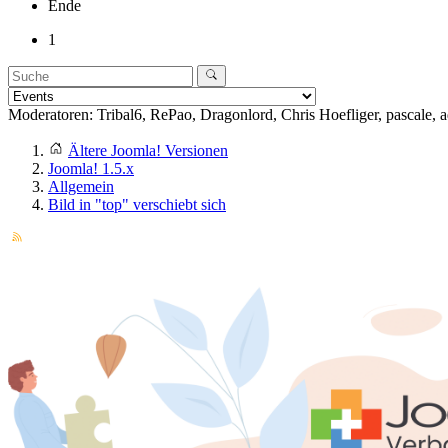
Ende
1
Moderatoren:
Tribal6
,
RePao
,
Dragonlord
,
Chris Hoefliger
,
pascale
,
a
Ältere Joomla! Versionen
Joomla! 1.5.x
Allgemein
Bild in "top" verschiebt sich