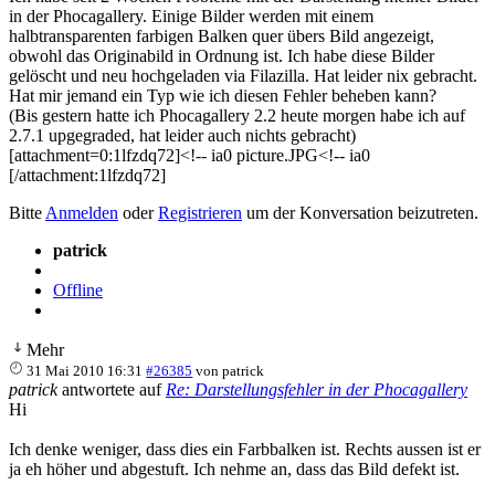
in der Phocagallery. Einige Bilder werden mit einem
halbtransparenten farbigen Balken quer übers Bild angezeigt,
obwohl das Originabild in Ordnung ist. Ich habe diese Bilder
gelöscht und neu hochgeladen via Filazilla. Hat leider nix gebracht.
Hat mir jemand ein Typ wie ich diesen Fehler beheben kann?
(Bis gestern hatte ich Phocagallery 2.2 heute morgen habe ich auf
2.7.1 upgegraded, hat leider auch nichts gebracht)
[attachment=0:1lfzdq72]<!-- ia0 picture.JPG<!-- ia0
[/attachment:1lfzdq72]
Bitte
Anmelden
oder
Registrieren
um der Konversation beizutreten.
patrick
Offline
Mehr
31 Mai 2010 16:31
#26385
von
patrick
patrick
antwortete auf
Re: Darstellungsfehler in der Phocagallery
Hi
Ich denke weniger, dass dies ein Farbbalken ist. Rechts aussen ist er
ja eh höher und abgestuft. Ich nehme an, dass das Bild defekt ist.