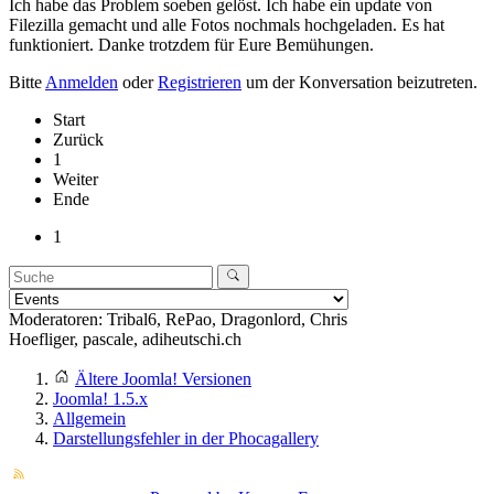
Ich habe das Problem soeben gelöst. Ich habe ein update von
Filezilla gemacht und alle Fotos nochmals hochgeladen. Es hat
funktioniert. Danke trotzdem für Eure Bemühungen.
Bitte
Anmelden
oder
Registrieren
um der Konversation beizutreten.
Start
Zurück
1
Weiter
Ende
1
Moderatoren:
Tribal6
,
RePao
,
Dragonlord
,
Chris
Hoefliger
,
pascale
,
adiheutschi.ch
Ältere Joomla! Versionen
Joomla! 1.5.x
Allgemein
Darstellungsfehler in der Phocagallery