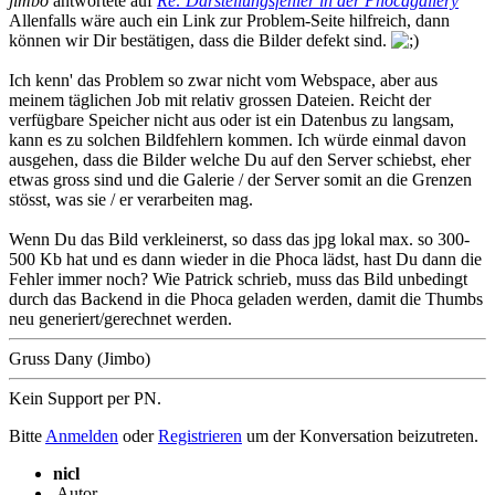
jimbo
antwortete auf
Re: Darstellungsfehler in der Phocagallery
Allenfalls wäre auch ein Link zur Problem-Seite hilfreich, dann
können wir Dir bestätigen, dass die Bilder defekt sind.
Ich kenn' das Problem so zwar nicht vom Webspace, aber aus
meinem täglichen Job mit relativ grossen Dateien. Reicht der
verfügbare Speicher nicht aus oder ist ein Datenbus zu langsam,
kann es zu solchen Bildfehlern kommen. Ich würde einmal davon
ausgehen, dass die Bilder welche Du auf den Server schiebst, eher
etwas gross sind und die Galerie / der Server somit an die Grenzen
stösst, was sie / er verarbeiten mag.
Wenn Du das Bild verkleinerst, so dass das jpg lokal max. so 300-
500 Kb hat und es dann wieder in die Phoca lädst, hast Du dann die
Fehler immer noch? Wie Patrick schrieb, muss das Bild unbedingt
durch das Backend in die Phoca geladen werden, damit die Thumbs
neu generiert/gerechnet werden.
Gruss Dany (Jimbo)
Kein Support per PN.
Bitte
Anmelden
oder
Registrieren
um der Konversation beizutreten.
nicl
Autor