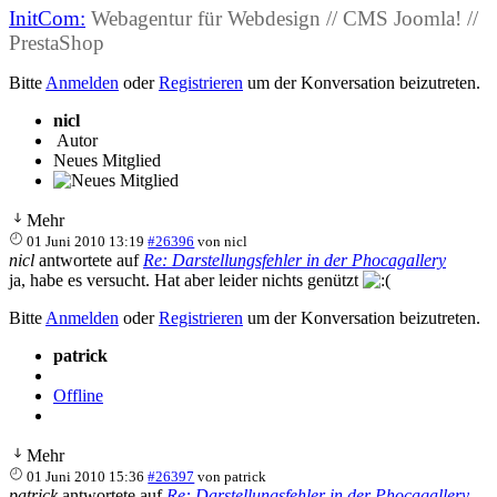
InitCom:
Webagentur für Webdesign // CMS Joomla! //
PrestaShop
Bitte
Anmelden
oder
Registrieren
um der Konversation beizutreten.
nicl
Autor
Neues Mitglied
Mehr
01 Juni 2010 13:19
#26396
von
nicl
nicl
antwortete auf
Re: Darstellungsfehler in der Phocagallery
ja, habe es versucht. Hat aber leider nichts genützt
Bitte
Anmelden
oder
Registrieren
um der Konversation beizutreten.
patrick
Offline
Mehr
01 Juni 2010 15:36
#26397
von
patrick
patrick
antwortete auf
Re: Darstellungsfehler in der Phocagallery