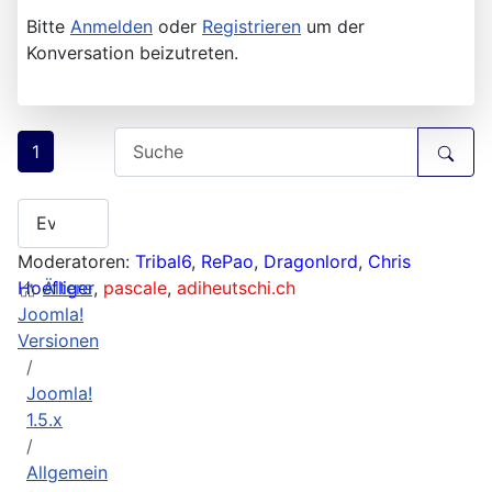
Bitte
Anmelden
oder
Registrieren
um der
Konversation beizutreten.
1
Moderatoren:
Tribal6
,
RePao
,
Dragonlord
,
Chris
Hoefliger
Ältere
,
pascale
,
adiheutschi.ch
Joomla!
Versionen
Joomla!
1.5.x
Allgemein