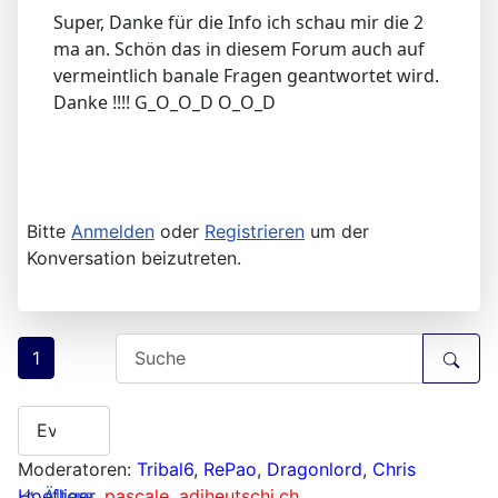
Super, Danke für die Info ich schau mir die 2
ma an. Schön das in diesem Forum auch auf
vermeintlich banale Fragen geantwortet wird.
Danke !!!! G_O_O_D O_O_D
Bitte
Anmelden
oder
Registrieren
um der
Konversation beizutreten.
1
Moderatoren:
Tribal6
,
RePao
,
Dragonlord
,
Chris
Hoefliger
Ältere
,
pascale
,
adiheutschi.ch