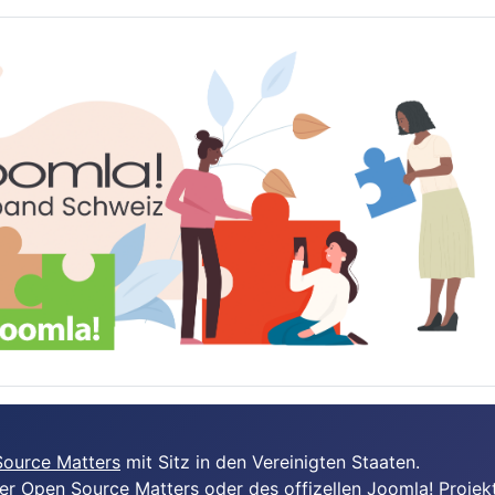
ource Matters
mit Sitz in den Vereinigten Staaten.
er Open Source Matters oder des offizellen Joomla! Projekt