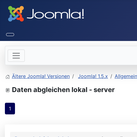
Ältere Joomla! Versionen
Joomla! 1.5.x
Allgemei
Daten abgleichen lokal - server
1