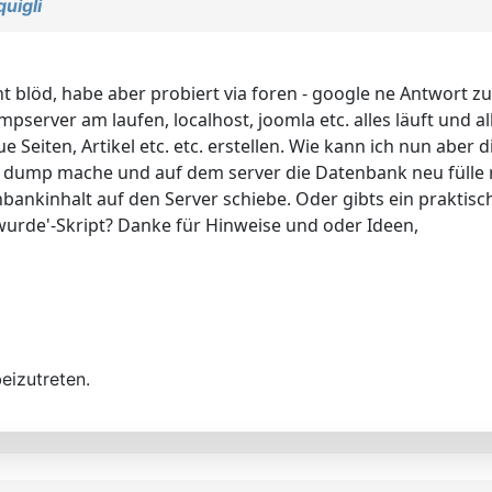
quigli
t blöd, habe aber probiert via foren - google ne Antwort zu f
ampserver am laufen, localhost, joomla etc. alles läuft und a
iten, Artikel etc. etc. erstellen. Wie kann ich nun aber d
 dump mache und auf dem server die Datenbank neu fülle re
ankinhalt auf den Server schiebe. Oder gibts ein praktisc
urde'-Skript? Danke für Hinweise und oder Ideen,
eizutreten.