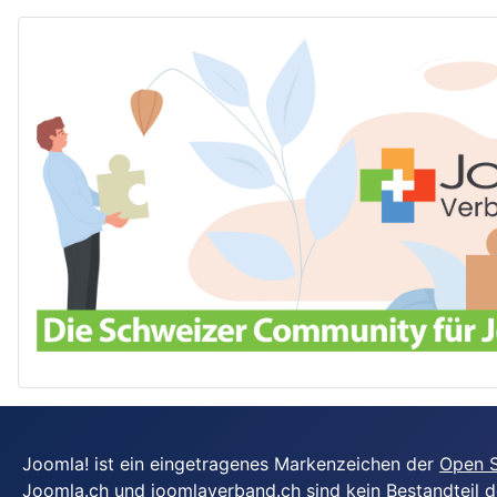
Joomla! ist ein eingetragenes Markenzeichen der
Open S
Joomla.ch und joomlaverband.ch sind kein Bestandteil d