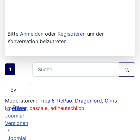
Bitte
Anmelden
oder
Registrieren
um der
Konversation beizutreten.
1
Moderatoren:
Tribal6
,
RePao
,
Dragonlord
,
Chris
Hoefliger
Ältere
,
pascale
,
adiheutschi.ch
Joomla!
Versionen
Joomla!