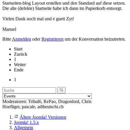
Startseiten-blog Layout erstellen und den Standard auf diese setzen.
Die alte (defekte) Startseite habe ich dann im Papierkorb entsorgt.
Vielen Dank noch mal und e gueti Zyt!
Manuel
Bitte
Anmelden
oder
Registrieren
um der Konversation beizutreten.
Start
Zurück
1
Weiter
Ende
1
Moderatoren:
Tribal6
,
RePao
,
Dragonlord
,
Chris
Hoefliger
,
pascale
,
adiheutschi.ch
Ältere Joomla! Versionen
Joomla! 1.5.x
Allgemein