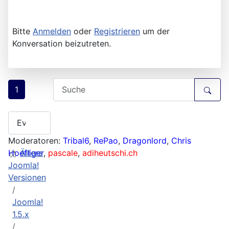
Bitte
Anmelden
oder
Registrieren
um der
Konversation beizutreten.
1
Moderatoren:
Tribal6
,
RePao
,
Dragonlord
,
Chris
Hoefliger
Ältere
,
pascale
,
adiheutschi.ch
Joomla!
Versionen
Joomla!
1.5.x