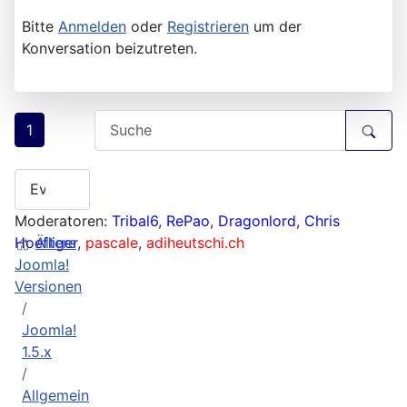
Bitte
Anmelden
oder
Registrieren
um der
Konversation beizutreten.
1
Moderatoren:
Tribal6
,
RePao
,
Dragonlord
,
Chris
Hoefliger
Ältere
,
pascale
,
adiheutschi.ch
Joomla!
Versionen
Joomla!
1.5.x
Allgemein