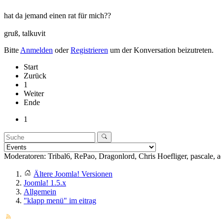
hat da jemand einen rat für mich??
gruß, talkuvit
Bitte
Anmelden
oder
Registrieren
um der Konversation beizutreten.
Start
Zurück
1
Weiter
Ende
1
Moderatoren:
Tribal6
,
RePao
,
Dragonlord
,
Chris Hoefliger
,
pascale
,
a
Ältere Joomla! Versionen
Joomla! 1.5.x
Allgemein
"klapp menü" im eitrag