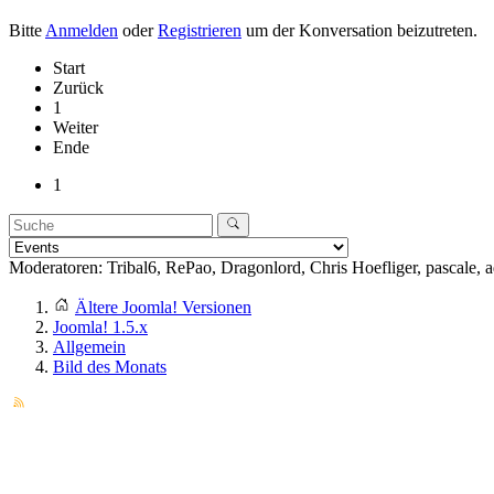
Bitte
Anmelden
oder
Registrieren
um der Konversation beizutreten.
Start
Zurück
1
Weiter
Ende
1
Moderatoren:
Tribal6
,
RePao
,
Dragonlord
,
Chris Hoefliger
,
pascale
,
a
Ältere Joomla! Versionen
Joomla! 1.5.x
Allgemein
Bild des Monats