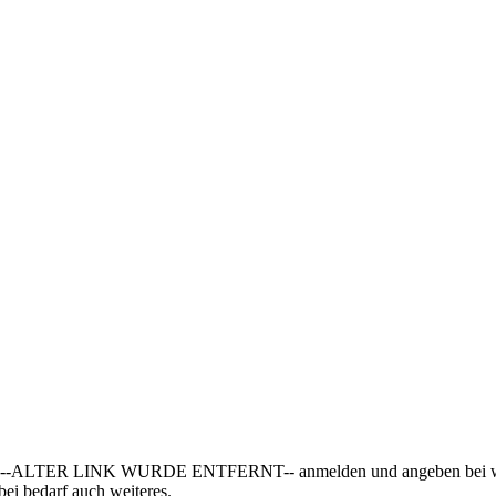
 über --ALTER LINK WURDE ENTFERNT-- anmelden und angeben bei welc
ei bedarf auch weiteres.