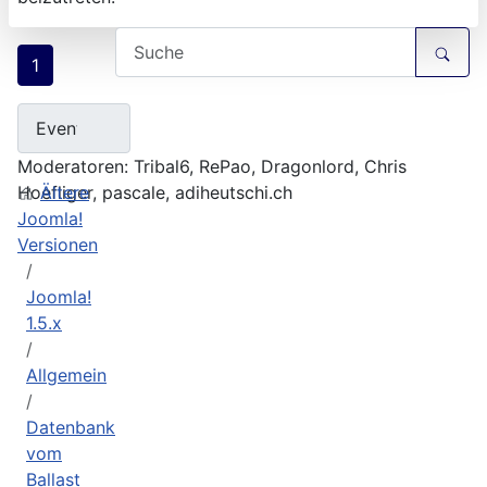
1
Moderatoren:
Tribal6
,
RePao
,
Dragonlord
,
Chris
Hoefliger
Ältere
,
pascale
,
adiheutschi.ch
Joomla!
Versionen
Joomla!
1.5.x
Allgemein
Datenbank
vom
Ballast