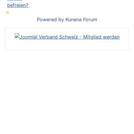
befreien?
Powered by
Kunena Forum
Joomla! ist ein eingetragenes
Markenzeichen der
Open Source
Matters
mit Sitz in den Vereinigten
Staaten.
Joomla.ch und joomlaverband.ch
sind kein Bestandteil der Open
Impressum
Source Matters oder des offizellen
Datenschutzerklärung
Joomla! Projekts.
Anmelden
© Joomla! Schweiz. Alle Rechte