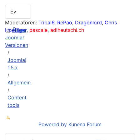
Moderatoren:
Tribal6
,
RePao
,
Dragonlord
,
Chris
Hoefliger
Ältere
,
pascale
,
adiheutschi.ch
Joomla!
Versionen
Joomla!
1.5.x
Allgemein
Content
tools
Powered by
Kunena Forum