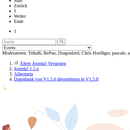
Start
Zurück
1
Weiter
Ende
1
Moderatoren:
Tribal6
,
RePao
,
Dragonlord
,
Chris Hoefliger
,
pascale
,
a
Ältere Joomla! Versionen
Joomla! 1.5.x
Allgemein
Datenbank von V1.5.6 übernehmen in V1.5.8