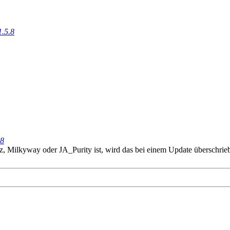
1.5.8
.8
Milkyway oder JA_Purity ist, wird das bei einem Update überschrie