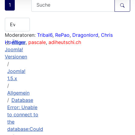
1
Moderatoren:
Tribal6
,
RePao
,
Dragonlord
,
Chris
Hoefliger
Ältere
,
pascale
,
adiheutschi.ch
Joomla!
Versionen
Joomla!
1.5.x
Allgemein
Database
Error: Unable
to connect to
the
database:Could