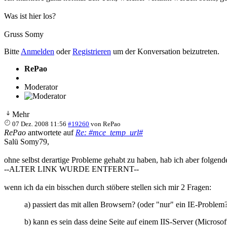
Was ist hier los?
Gruss Somy
Bitte
Anmelden
oder
Registrieren
um der Konversation beizutreten.
RePao
Moderator
Mehr
07 Dez. 2008 11:56
#19260
von
RePao
RePao
antwortete auf
Re: #mce_temp_url#
Salü Somy79,
ohne selbst derartige Probleme gehabt zu haben, hab ich aber folgend
--ALTER LINK WURDE ENTFERNT--
wenn ich da ein bisschen durch stöbere stellen sich mir 2 Fragen:
a) passiert das mit allen Browsern? (oder "nur" ein IE-Problem
b) kann es sein dass deine Seite auf einem IIS-Server (Microso