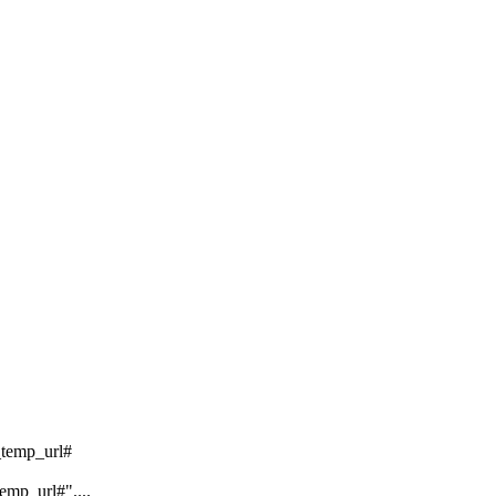
_temp_url#
emp_url#"....