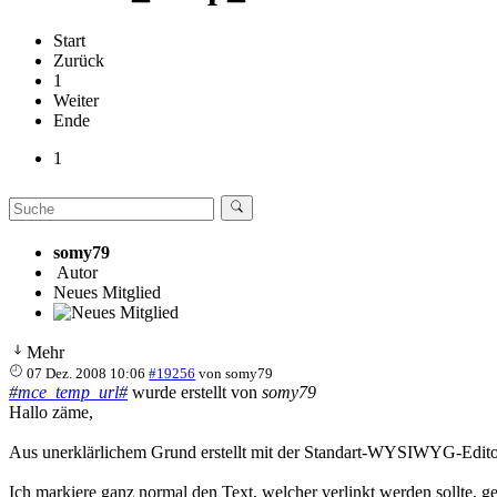
Start
Zurück
1
Weiter
Ende
1
somy79
Autor
Neues Mitglied
Mehr
07 Dez. 2008 10:06
#19256
von
somy79
#mce_temp_url#
wurde erstellt von
somy79
Hallo zäme,
Aus unerklärlichem Grund erstellt mit der Standart-WYSIWYG-Editor
Ich markiere ganz normal den Text, welcher verlinkt werden sollte,