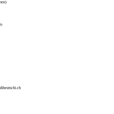
men)
fo
diheutschi.ch