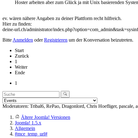
Hoster arbeiten aber zum Glück ja mit Unix basierenden Syste
ev. wären nähere Angaben zu deiner Plattform recht hilfreich.
Hier zu finden:
deine-url.ch/administrator/index.php?option=com_admin&task=sysin
Bitte
Anmelden
oder
Registrieren
um der Konversation beizutreten.
Start
Zurück
1
Weiter
Ende
1
Moderatoren:
Tribal6
,
RePao
,
Dragonlord
,
Chris Hoefliger
,
pascale
,
a
Ältere Joomla! Versionen
Joomla! 1.5.x
Allgemein
#mce_temp_url#