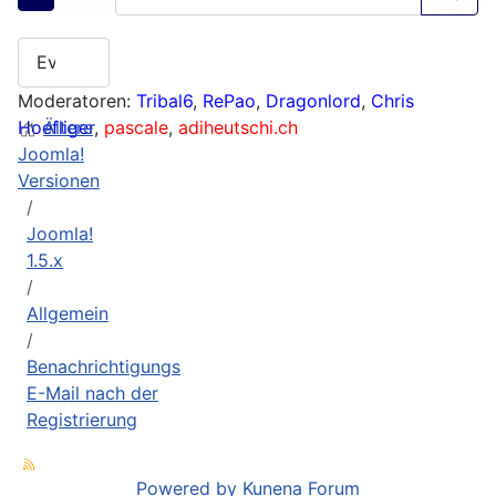
Moderatoren:
Tribal6
,
RePao
,
Dragonlord
,
Chris
Hoefliger
Ältere
,
pascale
,
adiheutschi.ch
Joomla!
Versionen
Joomla!
1.5.x
Allgemein
Benachrichtigungs
E-Mail nach der
Registrierung
Powered by
Kunena Forum