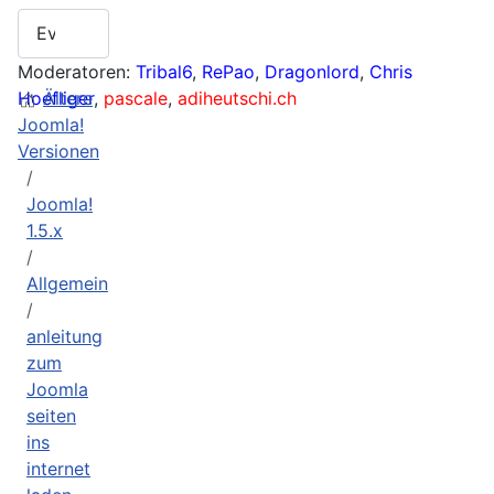
Moderatoren:
Tribal6
,
RePao
,
Dragonlord
,
Chris
Hoefliger
Ältere
,
pascale
,
adiheutschi.ch
Joomla!
Versionen
Joomla!
1.5.x
Allgemein
anleitung
zum
Joomla
seiten
ins
internet