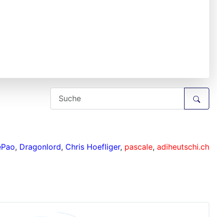
ePao
,
Dragonlord
,
Chris Hoefliger
,
pascale
,
adiheutschi.ch