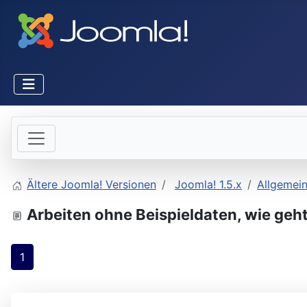
Ältere Joomla! Versionen
Joomla! 1.5.x
Allgemei
Arbeiten ohne Beispieldaten, wie geh
1