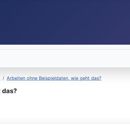
n
Arbeiten ohne Beispieldaten, wie geht das?
t das?