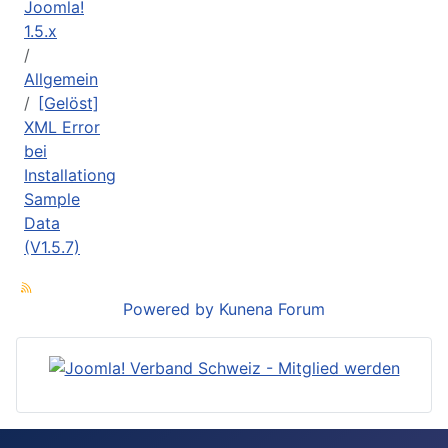
Joomla!
1.5.x
Allgemein
[Gelöst]
XML Error
bei
Installationg
Sample
Data
(V1.5.7)
Powered by
Kunena Forum