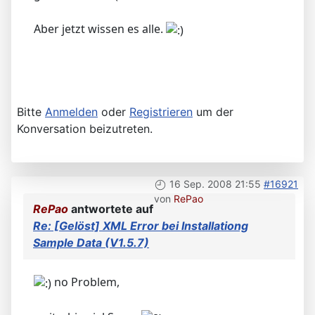
Aber jetzt wissen es alle.
Bitte
Anmelden
oder
Registrieren
um der
Konversation beizutreten.
16 Sep. 2008 21:55
#16921
von
RePao
RePao
antwortete auf
Re: [Gelöst] XML Error bei Installationg
Sample Data (V1.5.7)
no Problem,