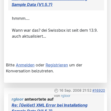
Sample Data (V1.5.7)
hmmm....
Wann war das? dei Swissbox ist seit dem 13.9.
auch aktualisiert...
Bitte
Anmelden
oder
Registrieren
um der
Konversation beizutreten.
16 Sep. 2008 21:52
#16920
von
rgloor
rgloor
antwortete auf
Re: [Gelöst] XML Error bei Installationg
Sample Data (V1.5.7)