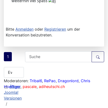
weiterhin viel Spass
Bitte
Anmelden
oder
Registrieren
um der
Konversation beizutreten.
1
Moderatoren:
Tribal6
,
RePao
,
Dragonlord
,
Chris
Hoefliger
Ältere
,
pascale
,
adiheutschi.ch
Joomla!
Versionen