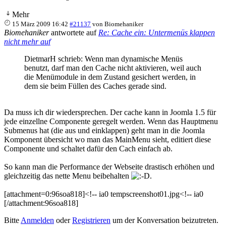
Mehr
15 März 2009 16:42
#21137
von
Biomehaniker
Biomehaniker
antwortete auf
Re: Cache ein: Untermenüs klappen
nicht mehr auf
DietmarH schrieb: Wenn man dynamische Menüs
benutzt, darf man den Cache nicht aktivieren, weil auch
die Menümodule in dem Zustand gesichert werden, in
dem sie beim Füllen des Caches gerade sind.
Da muss ich dir wiedersprechen. Der cache kann in Joomla 1.5 für
jede einzellne Componente geregelt werden. Wenn das Hauptmenu
Submenus hat (die aus und einklappen) geht man in die Joomla
Komponent übersicht wo man das MainMenu sieht, editiert diese
Componente und schaltet dafür den Cach einfach ab.
So kann man die Performance der Webseite drastisch erhöhen und
gleichzeitig das nette Menu beibehalten
.
[attachment=0:96soa818]<!-- ia0 tempscreenshot01.jpg<!-- ia0
[/attachment:96soa818]
Bitte
Anmelden
oder
Registrieren
um der Konversation beizutreten.