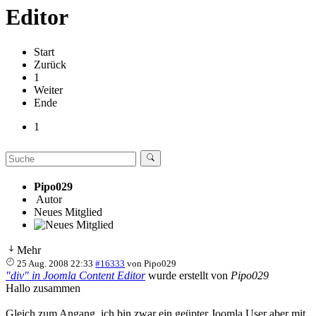
Editor
Start
Zurück
1
Weiter
Ende
1
Pipo029
Autor
Neues Mitglied
Mehr
25 Aug. 2008 22:33
#16333
von
Pipo029
"div" in Joomla Content Editor
wurde erstellt von
Pipo029
Hallo zusammen
Gleich zum Angang, ich bin zwar ein geüpter Joomla User aber mit