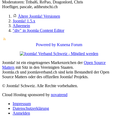
Moderatoren:
Tribal6
,
RePao
,
Dragonlord
,
Chris
Hoefliger
,
pascale
,
adiheutschi.ch
Ältere Joomla! Versionen
Joomla! 1.5.x
Allgemein
"div" in Joomla Content Editor
Powered by
Kunena Forum
Joomla! ist ein eingetragenes Markenzeichen der
Open Source
Matters
mit Sitz in den Vereinigten Staaten.
Joomla.ch und joomlaverband.ch sind kein Bestandteil der Open
Source Matters oder des offizellen Joomla! Projekts.
© Joomla! Schweiz. Alle Rechte vorbehalten.
Cloud Hosting sponsored by
novatrend
Impressum
Datenschutzerklärung
Anmelden