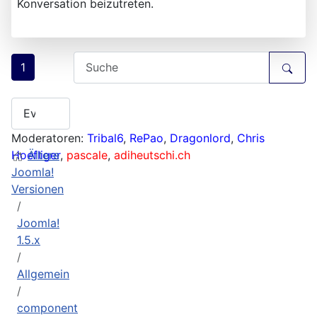
Konversation beizutreten.
1
Moderatoren:
Tribal6
,
RePao
,
Dragonlord
,
Chris
Hoefliger
Ältere
,
pascale
,
adiheutschi.ch
Joomla!
Versionen
Joomla!
1.5.x
Allgemein
component