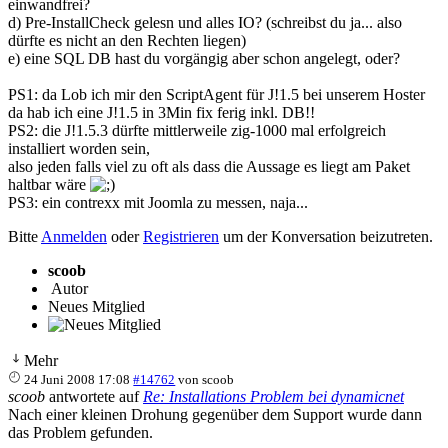
einwandfrei?
d) Pre-InstallCheck gelesn und alles IO? (schreibst du ja... also
dürfte es nicht an den Rechten liegen)
e) eine SQL DB hast du vorgängig aber schon angelegt, oder?
PS1: da Lob ich mir den ScriptAgent für J!1.5 bei unserem Hoster
da hab ich eine J!1.5 in 3Min fix ferig inkl. DB!!
PS2: die J!1.5.3 dürfte mittlerweile zig-1000 mal erfolgreich
installiert worden sein,
also jeden falls viel zu oft als dass die Aussage es liegt am Paket
haltbar wäre
PS3: ein contrexx mit Joomla zu messen, naja...
Bitte
Anmelden
oder
Registrieren
um der Konversation beizutreten.
scoob
Autor
Neues Mitglied
Mehr
24 Juni 2008 17:08
#14762
von
scoob
scoob
antwortete auf
Re: Installations Problem bei dynamicnet
Nach einer kleinen Drohung gegenüber dem Support wurde dann
das Problem gefunden.