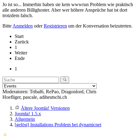
Jo ist so... Immerhin haben sie kein wwwrun Problem wie praktisch
alle anderen Billighoster. Aber wer höhere Ansprüche hat ist dort
trotzdem falsch.
Bitte
Anmelden
oder
Registrieren
um der Konversation beizutreten.
Start
Zurück
1
Weiter
Ende
1
Moderatoren:
Tribal6
,
RePao
,
Dragonlord
,
Chris
Hoefliger
,
pascale
,
adiheutschi.ch
Ältere Joomla! Versionen
Joomla! 1.5.x
Allgemein
[gelöst] Installations Problem bei dynamicnet