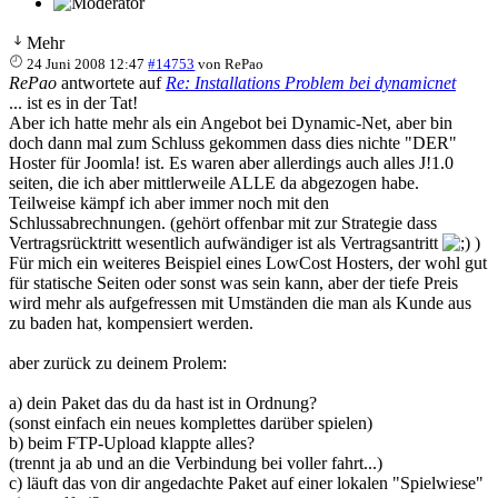
Mehr
24 Juni 2008 12:47
#14753
von
RePao
RePao
antwortete auf
Re: Installations Problem bei dynamicnet
... ist es in der Tat!
Aber ich hatte mehr als ein Angebot bei Dynamic-Net, aber bin
doch dann mal zum Schluss gekommen dass dies nichte "DER"
Hoster für Joomla! ist. Es waren aber allerdings auch alles J!1.0
seiten, die ich aber mittlerweile ALLE da abgezogen habe.
Teilweise kämpf ich aber immer noch mit den
Schlussabrechnungen. (gehört offenbar mit zur Strategie dass
Vertragsrücktritt wesentlich aufwändiger ist als Vertragsantritt
)
Für mich ein weiteres Beispiel eines LowCost Hosters, der wohl gut
für statische Seiten oder sonst was sein kann, aber der tiefe Preis
wird mehr als aufgefressen mit Umständen die man als Kunde aus
zu baden hat, kompensiert werden.
aber zurück zu deinem Prolem:
a) dein Paket das du da hast ist in Ordnung?
(sonst einfach ein neues komplettes darüber spielen)
b) beim FTP-Upload klappte alles?
(trennt ja ab und an die Verbindung bei voller fahrt...)
c) läuft das von dir angedachte Paket auf einer lokalen "Spielwiese"