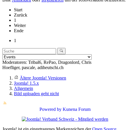
Start
Zurück
1
Weiter
Ende
1
Moderatoren:
Tribal6
,
RePao
,
Dragonlord
,
Chris
Hoefliger
,
pascale
,
adiheutschi.ch
Ältere Joomla! Versionen
Joomla! 1.5.x
Allgemein
Bild uploaden geht nicht
Powered by
Kunena Forum
Joomla! ist ein eingetragenes Markenzeichen der
Open Source