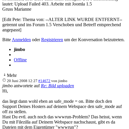
lautet: Upload Failed 403. Arbeite mit Joomla 1.5
Gruss Marianne
[Edit Pete: Thema von: --ALTER LINK WURDE ENTFERNT--
getrennt und ins Forum 1.5 Verschoben und Betreff entsprechend
angepasst]
Bitte
Anmelden
oder
Registrieren
um der Konversation beizutreten.
jimbo
Offline
Mehr
20 Juni 2008 12:27
#14672
von
jimbo
jimbo
antwortete auf
Re: Bild uploaden
Hi,
das liegt dann wohl eben an safe_mode = on. Bitte doch den
Support Deines Hosters auf deinem Webspace den safe_mode auf
off zu stellen.
Hast Du evtl. auch noch das wwwrun-Problem? Das heisst, wenn
Du mit Filezilla auf Deinem Webspace nachschaust, gibt es da
Dateien mit dem Eigentümer "wwwrun"?