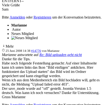
ENTFERNT--
Viele Grüße
Sam
Bitte
Anmelden
oder
Registrieren
um der Konversation beizutreten.
Marianne
Autor
Neues Mitglied
Mehr
25 Juni 2008 14:38
#14776
von
Marianne
Marianne
antwortete auf
Re: Bild uploaden geht nicht
Danke für die Tips.
Habe noch folgende Feststellung gemacht: Auf einer Inhaltsseite
kann ich unten links das Ikon "Bild einfügen" anklicken. Hier
funktioniert das Upload starten" das Bild wird im Ordner
gespeichert und kann eingefügt werden.
Wenn ich aus dem Medienbereich ein Bild hochladen will, geht es
nicht, die Meldung "Upload failed error 403".
Der save_mode wurde auf "off" gestellt. Joomla-Version 1.5
deutsch. Was kann ich noch versuchen? Danke für Unterstützung.
Gruss Marianne
Bitte
Anmelden
oder
Registrieren
um der Konversation beizutreten.