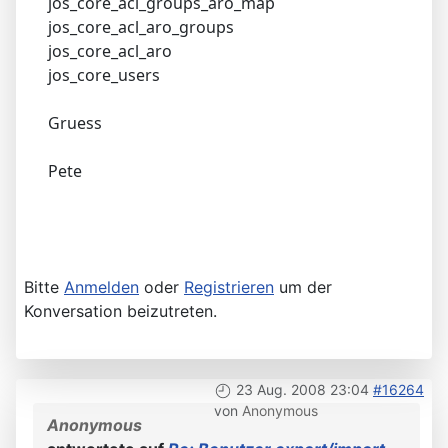
jos_core_acl_groups_aro_map
jos_core_acl_aro_groups
jos_core_acl_aro
jos_core_users
Gruess
Pete
Bitte
Anmelden
oder
Registrieren
um der
Konversation beizutreten.
23 Aug. 2008 23:04
#16264
von
Anonymous
Anonymous