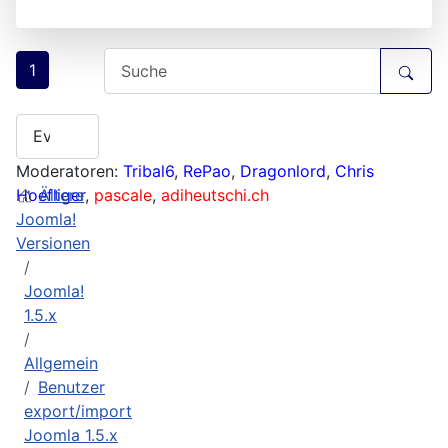
1
Moderatoren:
Tribal6
,
RePao
,
Dragonlord
,
Chris
Hoefliger
Ältere
,
pascale
,
adiheutschi.ch
Joomla!
Versionen
Joomla!
1.5.x
Allgemein
Benutzer
export/import
Joomla 1.5.x