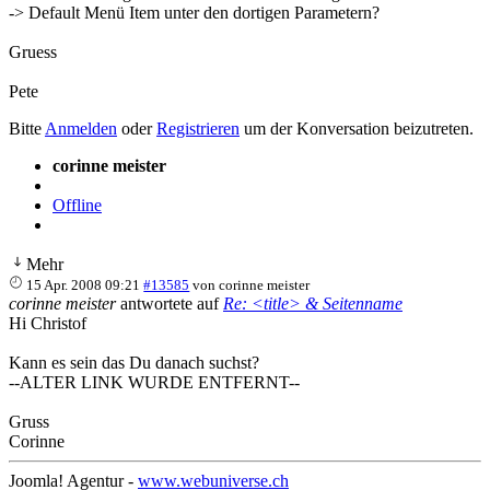
-> Default Menü Item unter den dortigen Parametern?
Gruess
Pete
Bitte
Anmelden
oder
Registrieren
um der Konversation beizutreten.
corinne meister
Offline
Mehr
15 Apr. 2008 09:21
#13585
von
corinne meister
corinne meister
antwortete auf
Re: <title> & Seitenname
Hi Christof
Kann es sein das Du danach suchst?
--ALTER LINK WURDE ENTFERNT--
Gruss
Corinne
Joomla! Agentur -
www.webuniverse.ch