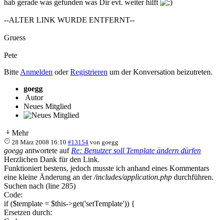
hab gerade was gefunden was Dir evt. weiter hilft
--ALTER LINK WURDE ENTFERNT--
Gruess
Pete
Bitte
Anmelden
oder
Registrieren
um der Konversation beizutreten.
goegg
Autor
Neues Mitglied
Mehr
28 März 2008 16:10
#13154
von
goegg
goegg
antwortete auf
Re: Benutzer soll Template ändern dürfen
Herzlichen Dank für den Link.
Funktioniert bestens, jedoch musste ich anhand eines Kommentars
eine kleine Änderung an der
/includes/application.php
durchführen.
Suchen nach (line 285)
Code:
if ($template = $this->get('setTemplate')) {
Ersetzen durch: