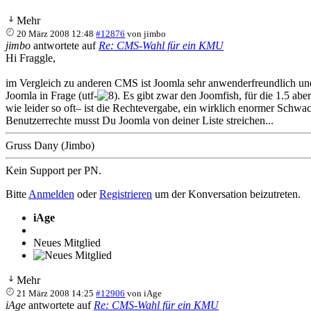
Mehr
20 März 2008 12:48
#12876
von
jimbo
jimbo
antwortete auf
Re: CMS-Wahl für ein KMU
Hi Fraggle,
im Vergleich zu anderen CMS ist Joomla sehr anwenderfreundlich und re
Joomla in Frage (utf-
. Es gibt zwar den Joomfish, für die 1.5 abe
wie leider so oft– ist die Rechtevergabe, ein wirklich enormer Schwa
Benutzerrechte musst Du Joomla von deiner Liste streichen...
Gruss Dany (Jimbo)
Kein Support per PN.
Bitte
Anmelden
oder
Registrieren
um der Konversation beizutreten.
iAge
Neues Mitglied
Mehr
21 März 2008 14:25
#12906
von
iAge
iAge
antwortete auf
Re: CMS-Wahl für ein KMU