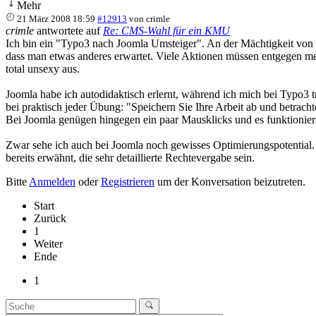
Mehr
21 März 2008 18:59
#12913
von
crimle
crimle
antwortete auf
Re: CMS-Wahl für ein KMU
Ich bin ein "Typo3 nach Joomla Umsteiger". An der Mächtigkeit von Ty
dass man etwas anderes erwartet. Viele Aktionen müssen entgegen m
total unsexy aus.
Joomla habe ich autodidaktisch erlernt, während ich mich bei Typo3 
bei praktisch jeder Übung: "Speichern Sie Ihre Arbeit ab und betrac
Bei Joomla genügen hingegen ein paar Mausklicks und es funktioniert
Zwar sehe ich auch bei Joomla noch gewisses Optimierungspotential. 
bereits erwähnt, die sehr detaillierte Rechtevergabe sein.
Bitte
Anmelden
oder
Registrieren
um der Konversation beizutreten.
Start
Zurück
1
Weiter
Ende
1